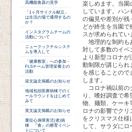
高機能食器の見学
楽しめます。当園の
しています。ハン
「1ヶ月サイクル献立」
は生活の場で通用するの
の偏見や差別が残
か？
どが終生を当園で
インスタグラムチームの
スが求められてい
活動について
地理的な制約もあ
ニュークックチルシステ
対して多数のイベ
ムを導入して
より新型コロナが
「健康教室」への参加・
動制限が講じられ
FLSチーム管理栄養士の
活動
を感じることので
します。
栄文論文掲載のお知らせ
コロナ禍以前のク
地域包括医療病棟でのミ
り、嗜好調査で希
ールラウンドをはじめて
みて
物、麺類、ケーキ
ロナの影響でクリ
英文論文掲載のお知らせ
をクリスマス仕様
重症心身障害児(者)病
棟 『食』の療育イベン
して、サラダにロ
トについて