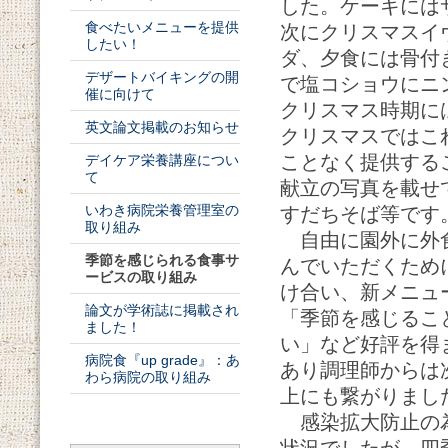
した。ケーキには
食べたいメニューを提供
次にクリスマスイ
したい！
ダ、夕食には骨付
デザートバイキングの開
で塩コショウにニ
催に向けて
クリスマス時期に
英文論文掲載のお知らせ
クリスマスではこ
ことなく提供する
デイケア栄養講座につい
て
献立の写真を載せ
いわき病院栄養管理室の
すだちそば等です
取り組み
自由に園外に外食
季節を感じられる食事サ
んでいただくため
ービスの取り組み
け合い、新メニュ
論文が学術誌に掲載され
「季節を感じるこ
ました！
い」など好評を得
病院食『up grade』：あ
あり調理師からは
わら病院の取り組み
上にも繋がりまし
感染拡大防止の為