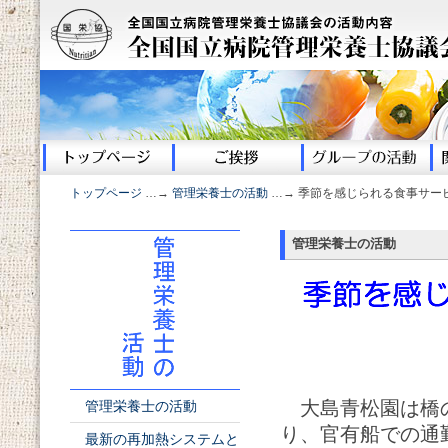
トップページ
…→
管理栄養士の活動
…→ 季節を感じられる食事サー
管理栄養士の活動
大島青松園は橋の
管理栄養士の活動
り、官有船での通
最新の再加熱システムと